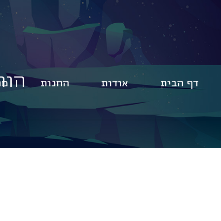
הור
דף הבית
אודות
החנות
מו