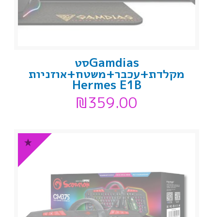
Gamdiasסט
מקלדת+עכבר+משטח+אוזניות
Hermes E1B
₪
359.00