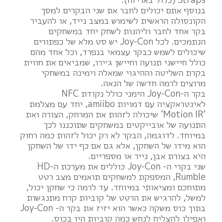
בנוסף אתם יכולים לחבר את שני הבקרים למסך
הקונסולה הראשית לשימוש במצב נייד, או להעביר
בקר אחד לחבר וליהנות לשחק יחד במשחקים
הנתמכים. לכל Joy-Con יש סט מלא של כפתורים
שיכולים לשמש כבקר עצמאי בנפרד, וכל אחד מהם
כולל חיישני תנועה וחיישן ג׳ירו, שמביאים את חווית
בקרת השליטה וההיגוי שמאלה וימינה במשחקי
מרוצים לרמה חדשה של הנאה.
בקר ה-Joy-Con הימני כולל נקודת NFC
לאינטראקציה עם דמויות amiibo, יחד עם מצלמת
‘Motion IR’ שיכולה לזהות את המרחק, הצורה ואת
התנועה של אובייקטים במשחקים שתוכננו לכך
במיוחד. לדוגמה, הבקר לא רק יכול לזהות כמה רחוק
הוא מידו של השחקן, אלא גם אם כף ידו של השחקן
היא בצורת אבן, נייר או מספריים.
שני בקרי ה- Joy-Con כוללים את מערכת ה-HD
Rumble, המספקת למשחקים תואמים מצב רטט
מתוחכם ומציאותי במיוחד. עד לרמה כי שחקן יכול,
למשל, להרגיש את הרטט של קוביות קרח מתנגשות
בתוך כוס משקה כאשר הוא יזיז את בקר ה- Joy-Con
ואפילו להצליח לנחש כמה קוביות היו בכוס.