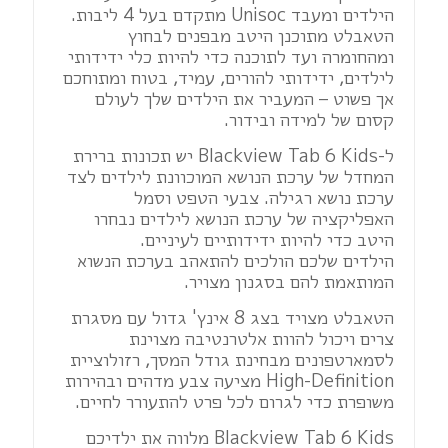
הילדים ומעבד Unisoc מתקדם בעל 4 ליבות.
הטאבלט מתוכנן היטב מבפנים לבחוץ
ומהחומרה ועד לתוכנה כדי להיות כלי ידידותי
לילדים, ידידותי להורים, עמיד, בטוח ומתוחכם
אך פשוט – המעביר את הילדים שלך לעולם
קסום של למידה ובידור.
ל-Blackview Tab 6 Kids יש תכונות ברירת
המחדל של ערכת הנושא המוכוונת לילדים לצד
ערכת נושא רגילה. צבעי הטפט וסמל
האפליקציה של ערכת הנושא לילדים נבחרו
היטב כדי להיות ידידותיים לעיניים.
הילדים שלכם הולכים להתאהב בערכת הנשוא
המותאמת להם בסגנון מצויר.
הטאבלט מצויד בצג 8 אינץ' גדול עם מסגרת
צרים ויכול להוות אלטרנטיבה מצוינת
לסמארטפונים מבחינת גודל המסך, רזולוציית
High-Definition מציעה צבע מדהים ובהירות
משופרת כדי לגרום לכל פרט להתעורר לחיים.
Blackview Tab 6 Kids מלווה את ילדיכם