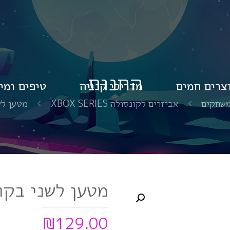
החנות
צרים חמים
מדריכי קנייה
טיפים ומי
משחקים
אביזרים לקונסולה XBOX SERIES
מטען לשני בק
מטען לשני בקרים Series
₪
129.00