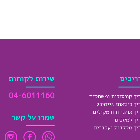
ריכים
שירות לקוחות
04-6011160
יך קונסולות ומשחקים
יך כיסאות גיימינג
יך אוזניות ורמקולים
שמרו על קשר
יך למסכים
יך מקלדות ועכברים