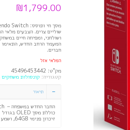
₪
1,799.00
שוליים צרים. הצבעים מלאי הח
ושולחני, ומפיחה חיים במשחקי
המעמד הרחב החדש, התאימו או
חברים.
המלאי אזל
מק"ט:
45496453442
קטגוריה:
קונסולות משחקים Nintendo Switch
תיאור
זיכרון פנימי 64GB, ושמע משופר.