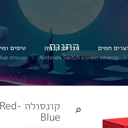
החנות
צרים חמים
מדריכי קנייה
טיפים ומי
קונסולות משחקים Nintendo Switch
קונסולה Nintendo Switch OLED Red-Blue
קונסול
Blue