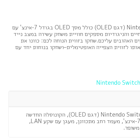
מסך חי ותוסס: Nintendo Switch (דגם OLED) כולל מסך OLED בגודל 7-אינצ' עם
יים והניגודיות מספקים חוויית משחק עשירה במצב נייד
ם האהובים עליכם.שחקו בזווית הנוחה לכם: כוונו את
תו לזווית הצפייה האופטימלית–ושחקו בנוחות יחד עם
החבר החדש במשפחה – Nintendo Switch (דגם OLED), הקונוסלה החדשה
כוללת מסך OLED בגודל 7-אינצ', מעמד רחב מתכוונן, מעגן עם שקע LAN,