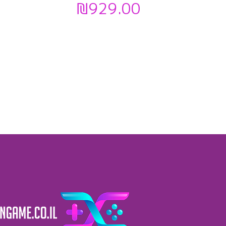
₪
929.00