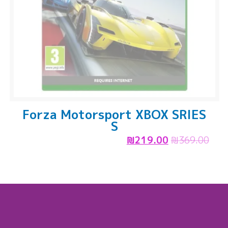
Forza Motorsport XBOX SRIES
S
₪
219.00
₪
369.00