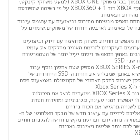
XBOX ON (למעט משחקי קינקט)
*בנוסף תהיה תמיכה במשחקי XBOX דור 1 + XBOX360 על פי רשימה שתפורסם
 אשר פותחה מאפס מבטיחה מהירות וביצועים עם עוצמת עיבוד
מחשבה על תאימות לארבעה דורות של משחקים.שומרים על
ית מאפשרת חוויות משחק מדהימה עם דיוק וביצועים
ערוצים העיקריים לזרימת האוויר מחלקים את עומס
רובים באופן המאפשר ויסות יעיל יותר של הטמפרטורה
ב- SSD
כרטיס הרחבת האחסון של ה-XBOX SERIES X מספק שטח אחסון נוסף עבור
משחקים במהירות וביצועי שיא באופן שמבליט את חווית ה-SSD הייחודית של
ולה. כרטיס 1TB מותקן ישירות לחלק האחורי של הקונסולה באמצעות פתח
Xbox
משחקים שפותחו במיוחד עבור XBOX Series X מיועדים לנצל את היכולות
לו יאפשרו זמני טעינה, תגובתיות ומהירות חסרת
ליכם לידיים עם עיצוב חדש של הבקר האלחוטי של ה-
אופיין באחיזה נוחה יותר ופריסת מקשים חדשה להגברת חווית
ר לכם יותר שליטה ויציבות.באריזה