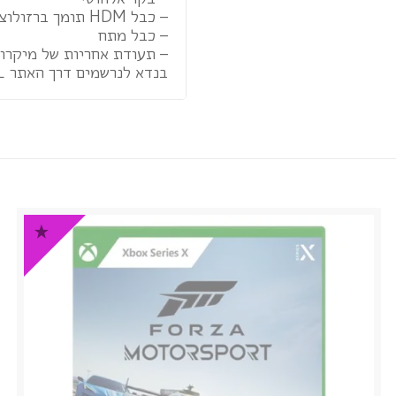
– כבל HDM תומך ברזולוציה ULTRA-HD
– כבל מתח
בנדא לנרשמים דרך האתר XBOXISRAEL.CO.IL