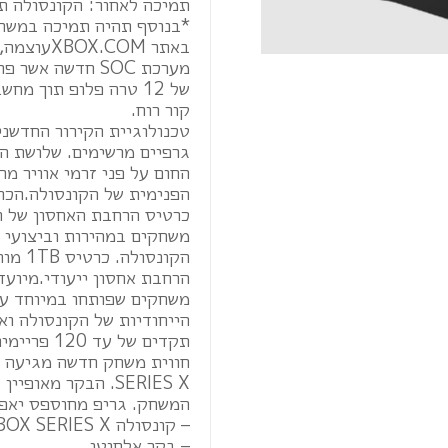
תמיכה לאחור: הקונסולה תתמוך בכל משחקי E
באתר XBOX.COMעוצמה, מהירות ותאימות
מערכת SOC חדשה
של 12 טרה פלופ תוך 
קור רוח.
טכנולוגיית הקירור החדשנ
גרפיים מרשימים. שלושת ה
החום על פני זרמי אוויר מ
הפנימית של הקונסולה.הכוח ש
הקונס
הרחבת אחסון ייעודי.מיועד ל- Series X
הייחודיות של הקונסולה וא
תקדים של עד 120 פריימים לשנייה.תרגישו את הכוח בידיים
חווית משחק חדשה מגיעה א
SERIES X. הבקר מ
המשחק. גריפ מחוספס יאפש
– קונסולה XBOX SERIES X
– בקר אלחוטי