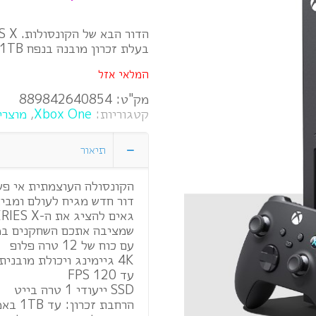
הדור הבא של הקונסולות. XBOX SERIES X. מהיר יותר, עוצמתי הרבה יותר.
בעלת זכרון מובנה בנפח 1TB
המלאי אזל
מק"ט:
889842640854
קטגוריות:
Xbox One
,
מוצרי
תיאור
הקונסולה העוצמתית אי פע
דור חדש מגיח לעולם ומביא
שמציבה אתכם השחקנים במ
עם כוח של 12 טרה פלופ
4K גיימינג ויכולת מובנית ל-K8
עד 120 FPS
SSD ייעודי 1 טרה בייט
הרחבת זכרון: עד 1TB באמצעות פתח הרחבת אחסון ייעודי.