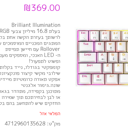
₪
369.00
Brilliant Illumination
לרשותך בעזרת הקשה אחת בקצה האצבע!ical Switch
Rollover עם חיישן תפיסת
ה- LED האנכי, ומספקים
ופשוט לתפעול!
קומפקטי בגודלו, נייד בקלות 
שילובי מקשי קיצור פונקציונ
אפקט תאורה כרומטיות מיידיו
שונה.גימור אלגנטי
מתוכנן בקפידה, מתהדר בגאוו
או לבן לבחירתכם תוך שמירה 
החזקים שיש להתחשב בהם בס
המלאי אזל
מק"ט:
4712960135628