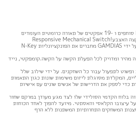
בעלת 16.8 מיליון צבעי RGB סוחפים ו -19 אפקטים של תאורה כרומטית העומדים
Responsive Mechan
המתגים המכניים המוסמכים על ידי GAMDIAS מחברים את הפונקציונליות N-Key
 מענה מהיר ומדויק לכל הפעלת הקשה על הקשה.קומפקטי, נייד
ופשוט לתפעול עבור כל השחקנים. על ידי שילוב שלל
ליים, המקלדת מסוגלת ליזום משימות שונות כגון התאמות
ת כדי לספק את הדרישות של אנשים שונים עם אישיות
ה בלוח הקדמי הסולידי שלו לצד מגע מעודן במרקם שחור
על עיצובו הקלאסי והאסתטי. מיועד להפוך לאחד הכוחות
צנות המשחקים התחרותיות המשתנות ללא הרף