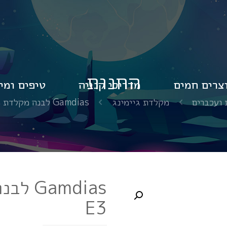
החנות
צרים חמים
מדריכי קנייה
טיפים ומי
ועכברים
מקלדת גיימינג
Gamdias לבנה מקלדת מכאנית Hermes E3
E3