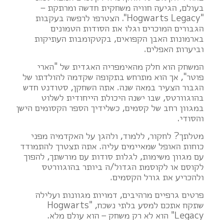
בעולם, הגיעה חוויה משחקית חדשה ומרתקת –
"Hogwarts Legacy". הצטרפו לרפשה בעקבות
הגבורים המוכרים וגלו את הסודות הטמונים
בארמונות האבן הקפואים, בקטקומבות העתיקות
וביערות האפלים.
המשחק הוא חלק מהאימפריה האגדית של "הארי
פוטר", אך הוא מתרחש בתקופה שקדמה להולדתו של
הגבור הצעיר במאה שנה. אתה השחקן, סטודנט חדש
בהוגוורטס, שבו ישנה היכולת הייחודית לשלוט
במגוון רחב של קסמים, כשלידיך הספר הקסומים הישן
והסודי.
מטלתך? לחקור, ללמוד, ולהגן על האקדמיה מפני
כוחות האופל שמאיימים עליה. אתה תצטרך להתמודד
עם מגוון משימות, לגלות סודות עם מורשתך, להפוך
לקוסם או לקוסמת הגדול/ה ביותר בהוגוורטס
ולהכריע את גורל הקסמים.
פרטים גרפיים מרהיבים, דמויות מגוונות ועלילה
שתקח אתכם למסע בלתי נשכח, "Hogwarts
Legacy" הוא לא רק משחק – הוא עולם מלא.