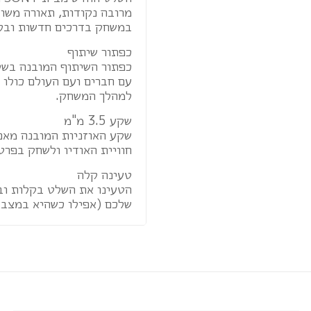
מרובה נקודות, תאורה משו
במשחק בדרכים חדשות ובק
כפתור שיתוף
כפתור השיתוף המובנה בש
עם חברים ועם העולם כולו
למהלך המשחק.
שקע 3.5 מ"מ
שקע האוזניות המובנה מאפ
חוויית האודיו ולשחק בפרט
טעינה קלה
שלכם (אפילו כשהיא במצב Standby), למטען סטנדרטי או לכל מטען MicroUSB