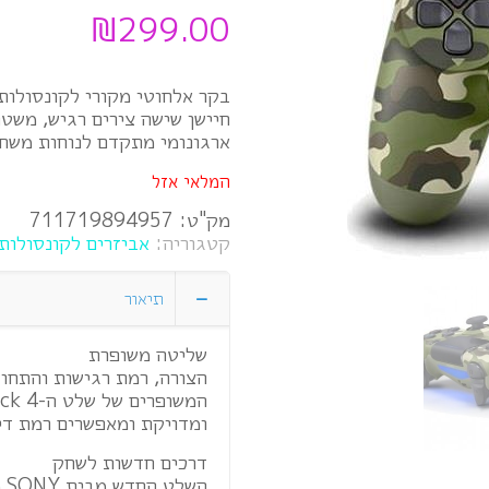
₪
299.00
חיישן שישה צירים רגיש, משט
ארגונומי מתקדם לנוחות משחק
המלאי אזל
מק"ט:
711719894957
קטגוריה:
אביזרים לקונסולות S4
תיאור
שליטה משופרת
הצורה, רמת רגישות והתחוש
ומדויקת ומאפשרים רמת די
דרכים חדשות לשחק
ה