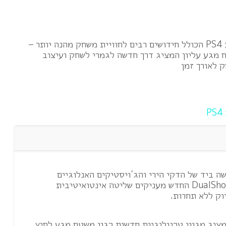
בקר אלחוטי מקורי לקונסולות PS4 הכולל חידושים רבים לחוויית משחק מהנה יותר –
ח מגע עליון המציג דרך חדשה לגמרי לשחק ועיצוב
 לאורך זמן
P
ה ביד של הדקי הירי והג´ויסטיקים האנלוגיים
המשופרים של שלט ה-DualShock 4 החדש מעניקים שליטה אינטואיטיבית
וק ללא תחרות.
שלט החדש מבית SONY מציג מגוון טכנולוגיות חדשות כגון משטח מגע לחיץ