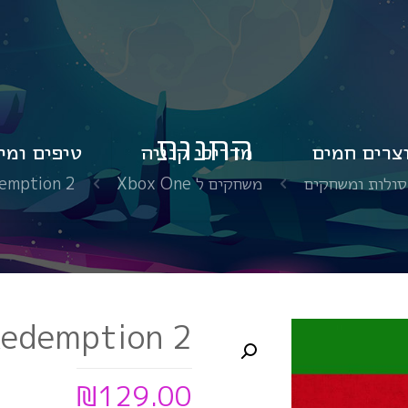
החנות
צרים חמים
מדריכי קנייה
טיפים ומי
סולות ומשחקים
משחקים ל Xbox One
emption 2
Redemption 2
₪
129.00